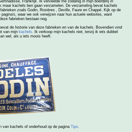
Semnadisse, Frankrijk. Ik verveelde me zodanig in mijn boerderij in
 ik maar kachels ben gaan verzamelen. De verzameling bevat kachels
fabrieken zoals Godin,
Rosières
, Deville,
Faure en Chappé. Kijk op de
 pagina's, waar we ook verwijzen naar hun actuele websites, want
deze fabrieken bestaan nog.
evat de historie van deze fabrieken en van de kachels. Bovendien vind
ht van mijn
kachels
. Ik verkoop mijn kachels niet, tenzij ik iets dubbel
an wel, als u iets moois heeft.
gen van kachels of onderhoud op de pagina
Tips
.