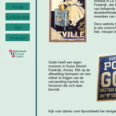
Antonie in La 
Frankrijk, dat
van befaamde 
desbetreffende
meerdere van 
Deze website b
je een overzic
heb. Inkopen k
Nederlands
Français
English
Godin heeft een eigen
museum in Guise (Noord-
Frankrijk, Aisne). Klik op de
afbeelding hiernaast om een
indruk te krijgen van de
verzameling kachels en
fornuizen die zich daar
bevindt.
Kijk voor advies over bijvoorbeeld het reini